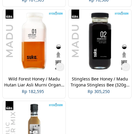
Wild Forest Honey / Madu
Stingless Bee Honey / Madu
Hutan Liar Asli Murni Organik
Trigona Stingless Bee (320gr)
(450ml) - SUKA
- SUKA
Rp 182,595
Rp 305,250